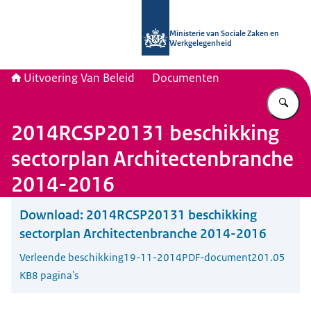
Naar de homepage van Uitvoering Va
Ministerie van Sociale Zaken en
Werkgelegenheid
Uitvoering Van Beleid
Documenten
Vu
2014RCSP20131 beschikking
sectorplan Architectenbranche
2014-2016
Download:
2014RCSP20131 beschikking
sectorplan Architectenbranche 2014-2016
Verleende beschikking
19-11-2014
PDF-document
201.05
KB
8 pagina's