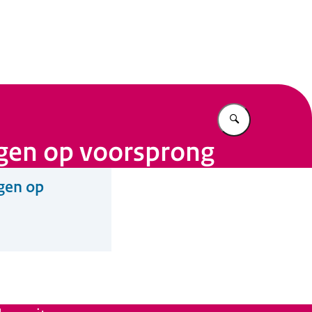
n Beleid
Vul in wat u z
gen op voorsprong
gen op