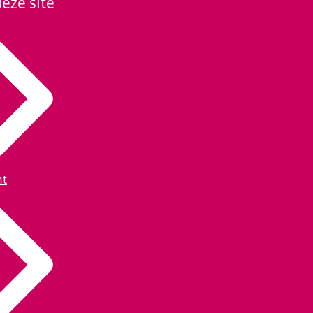
eze site
ht