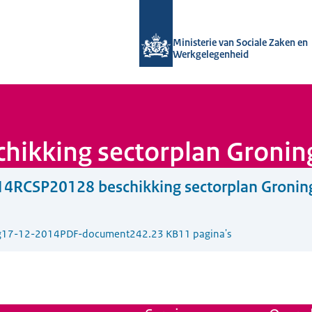
Naar de homepage van Uitvoering Va
Ministerie van Sociale Zaken en
Werkgelegenheid
ikking sectorplan Gronin
14RCSP20128 beschikking sectorplan Gronin
g
17-12-2014
PDF-document
242.23 KB
11 pagina's