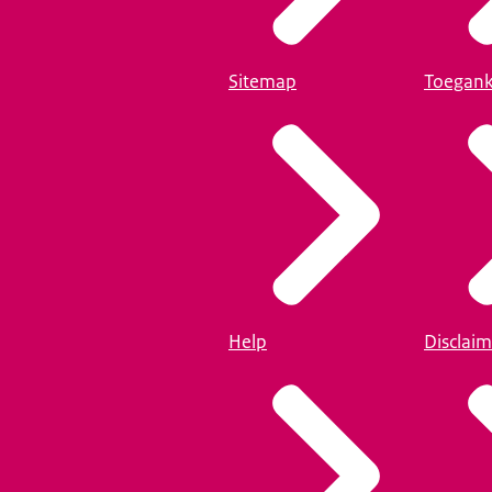
Sitemap
Toegank
Help
Disclaim