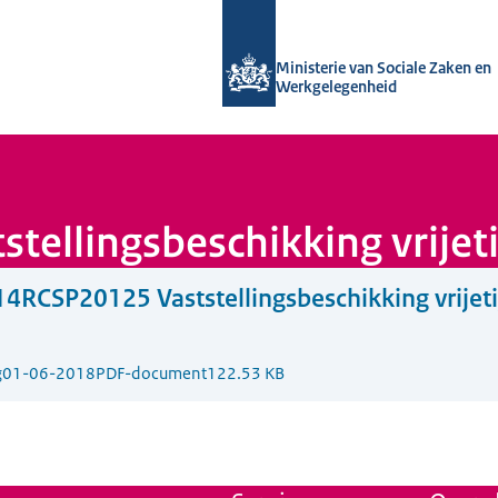
Naar de homepage van Uitvoering Va
Ministerie van Sociale Zaken en
Werkgelegenheid
ellingsbeschikking vrijet
4RCSP20125 Vaststellingsbeschikking vrijeti
g
01-06-2018
PDF-document
122.53 KB