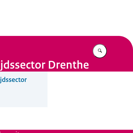
n Beleid
Vul in wat u z
ijdssector Drenthe
jdssector