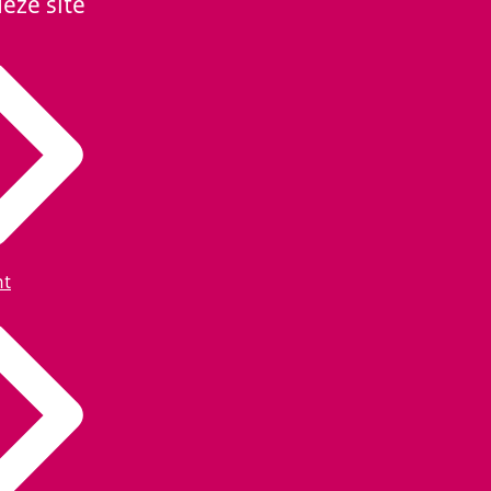
eze site
ht