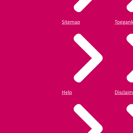
Sitemap
Toegank
Help
Disclaim