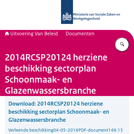
Naar de homepage van Uitvoering Va
Ministerie van Sociale Zaken en
Werkgelegenheid
Uitvoering Van Beleid
Documenten
Vu
2014RCSP20124 herziene
beschikking sectorplan
Schoonmaak- en
Glazenwassersbranche
Download:
2014RCSP20124 herziene
beschikking sectorplan Schoonmaak- en
Glazenwassersbranche
Verleende beschikking
04-05-2016
PDF-document
149.13