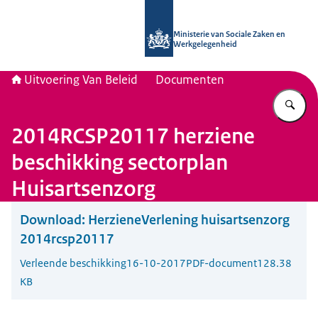
Naar de homepage van Uitvoering Va
Ministerie van Sociale Zaken en
Werkgelegenheid
Uitvoering Van Beleid
Documenten
Vu
2014RCSP20117 herziene
beschikking sectorplan
Huisartsenzorg
Download:
HerzieneVerlening huisartsenzorg
2014rcsp20117
Verleende beschikking
16-10-2017
PDF-document
128.38
KB