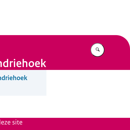
n Beleid
Vul in wat u z
ndriehoek
ndriehoek
eze site