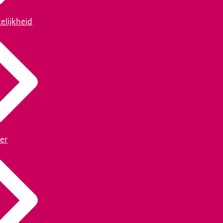
elijkheid
er