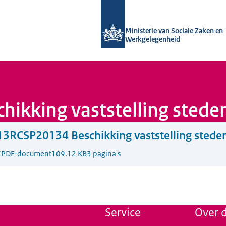
Naar de homepage van Uitvoering Va
Ministerie van Sociale Zaken en
Werkgelegenheid
ikking vaststelling stede
3RCSP20134 Beschikking vaststelling stede
7
PDF-document
109.12 KB
3 pagina's
Service
Over d