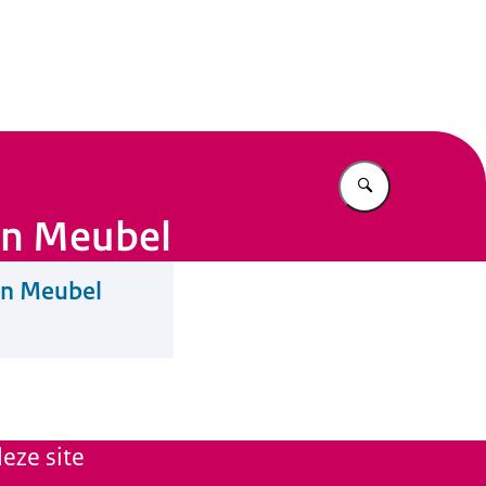
n Beleid
Vul in wat u z
an Meubel
an Meubel
eze site