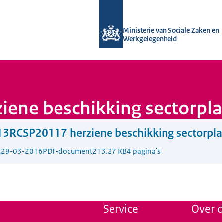
Naar de homepage van Uitvoering Va
Ministerie van Sociale Zaken en
Werkgelegenheid
ene beschikking sectorpl
13RCSP20117 herziene beschikking sectorpl
g
29-03-2016
PDF-document
213.27 KB
4 pagina's
Service
Over d