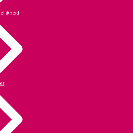
elijkheid
er