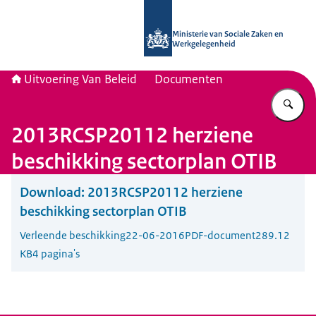
Naar de homepage van Uitvoering Va
Ministerie van Sociale Zaken en
Werkgelegenheid
Uitvoering Van Beleid
Documenten
Vu
2013RCSP20112 herziene
beschikking sectorplan OTIB
Download:
2013RCSP20112 herziene
beschikking sectorplan OTIB
Verleende beschikking
22-06-2016
PDF-document
289.12
KB
4 pagina's