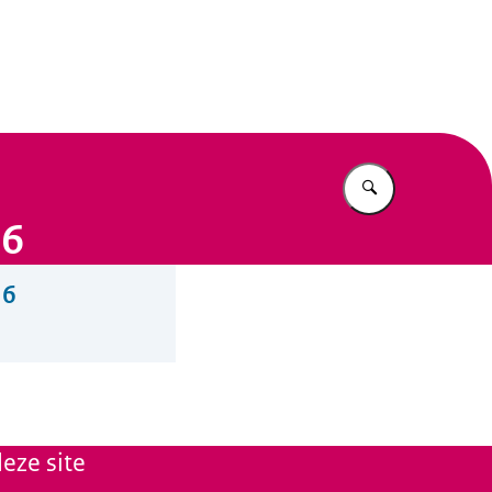
n Beleid
Vul in wat u z
16
16
eze site