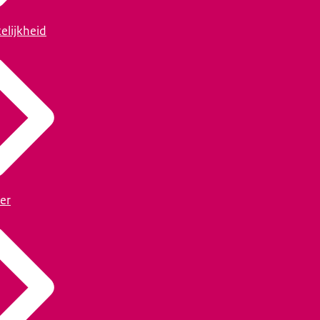
elijkheid
er