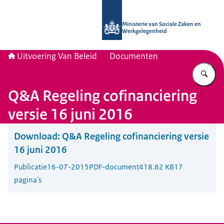
Naar de homepage van Uitvoering Va
Ministerie van Sociale Zaken en
Werkgelegenheid
Uitvoering Van Beleid
Documenten
Vu
Q&A Regeling cofinanciering
versie 16 juni 2016
Download:
Q&A Regeling cofinanciering versie
16 juni 2016
Publicatie
16-07-2015
PDF-document
418.62 KB
17
pagina's