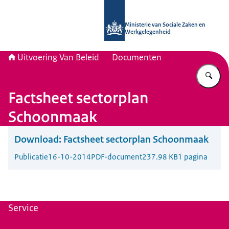
Naar de homepage van Uitvoering Va
Ministerie van Sociale Zaken en
Werkgelegenheid
Uitvoering Van Beleid
Documenten
Vu
Factsheet sectorplan
Schoonmaak
Download:
Factsheet sectorplan Schoonmaak
Publicatie
16-10-2014
PDF-document
237.98 KB
1 pagina
Service