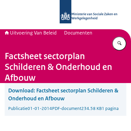
Naar de homepage van Uitvoering Va
Ministerie van Sociale Zaken en
Werkgelegenheid
Uitvoering Van Beleid
Documenten
Vu
Factsheet sectorplan
Schilderen & Onderhoud en
Afbouw
Download:
Factsheet sectorplan Schilderen &
Onderhoud en Afbouw
Publicatie
01-01-2014
PDF-document
234.58 KB
1 pagina