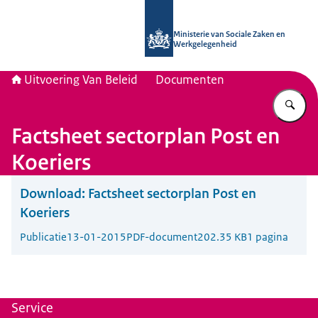
Naar de homepage van Uitvoering Va
Ministerie van Sociale Zaken en
Werkgelegenheid
Uitvoering Van Beleid
Documenten
Vu
Factsheet sectorplan Post en
Koeriers
Download:
Factsheet sectorplan Post en
Koeriers
Publicatie
13-01-2015
PDF-document
202.35 KB
1 pagina
Service