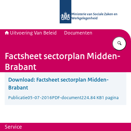
Naar de homepage van Uitvoering Va
Ministerie van Sociale Zaken en
Werkgelegenheid
Uitvoering Van Beleid
Documenten
Vu
Factsheet sectorplan Midden-
Brabant
Download:
Factsheet sectorplan Midden-
Brabant
Publicatie
05-07-2016
PDF-document
224.84 KB
1 pagina
Service