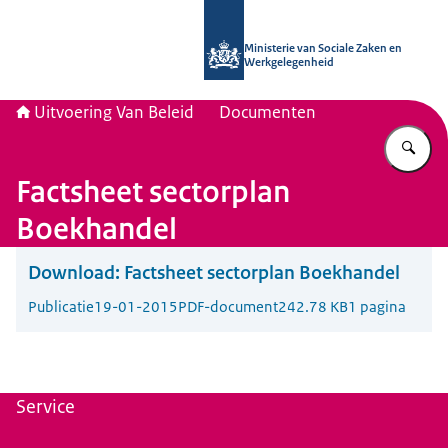
Naar de homepage van Uitvoering Va
Ministerie van Sociale Zaken en
Werkgelegenheid
Uitvoering Van Beleid
Documenten
Vu
Factsheet sectorplan
Boekhandel
Download:
Factsheet sectorplan Boekhandel
Publicatie
19-01-2015
PDF-document
242.78 KB
1 pagina
Service