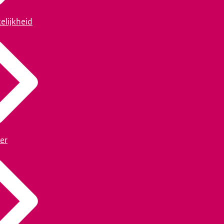
elijkheid
er