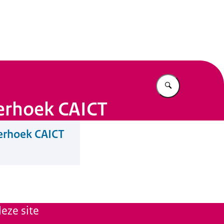
n Beleid
Vul in wat u z
erhoek CAICT
erhoek CAICT
eze site