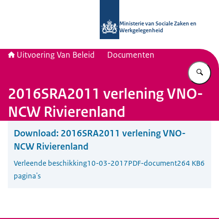
Naar de homepage van Uitvoering Va
Ministerie van Sociale Zaken en
Werkgelegenheid
Uitvoering Van Beleid
Documenten
Vu
2016SRA2011 verlening VNO-
NCW Rivierenland
Download:
2016SRA2011 verlening VNO-
NCW Rivierenland
Verleende beschikking
10-03-2017
PDF-document
264 KB
6
pagina's