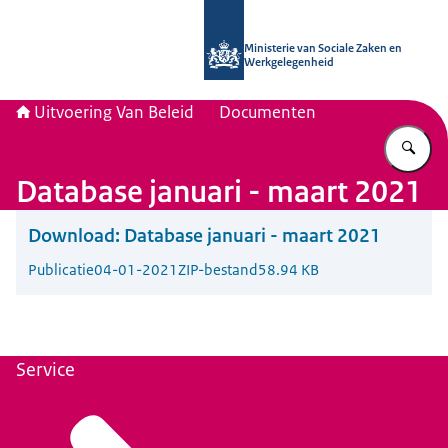
Naar de homepage van Uitvoering Va
Ministerie van Sociale Zaken en
Werkgelegenheid
Uitvoering Van Beleid
Documenten
Vu
Database januari - maart 2021
Download:
Database januari - maart 2021
Publicatie
04-01-2021
ZIP-bestand
58.94 KB
Service