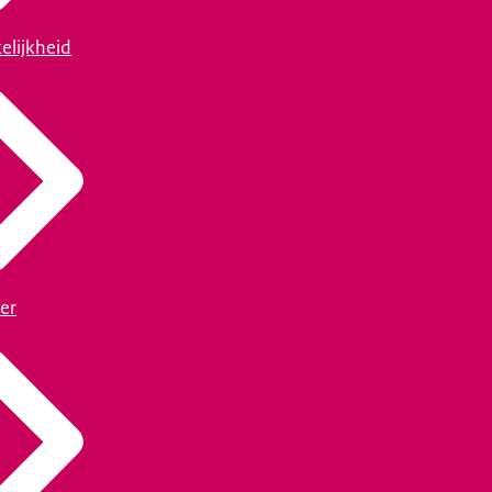
elijkheid
er