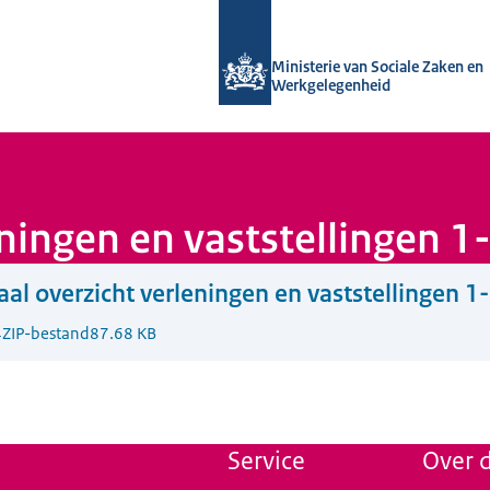
Naar de homepage van Uitvoering Va
Ministerie van Sociale Zaken en
Werkgelegenheid
eningen en vaststellingen 
aal overzicht verleningen en vaststellingen 
4
ZIP-bestand
87.68 KB
Service
Over d