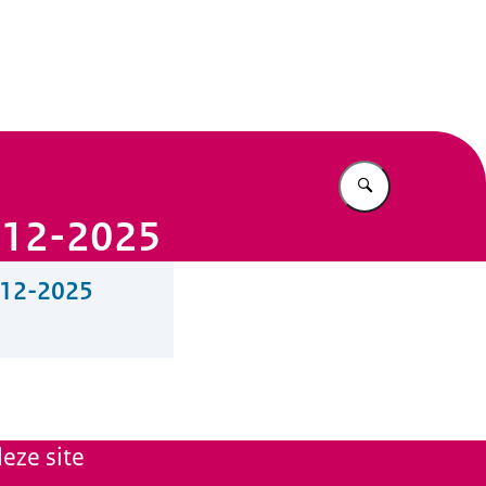
n Beleid
Vul in wat u z
1-12-2025
1-12-2025
eze site