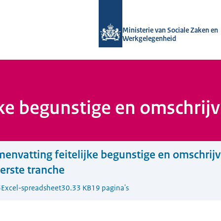
Naar de homepage van Uitvoering Va
Ministerie van Sociale Zaken en
Werkgelegenheid
jke begunstige en omschrij
envatting feitelijke begunstige en omschrijv
erste tranche
6
Excel-spreadsheet
30.33 KB
19 pagina's