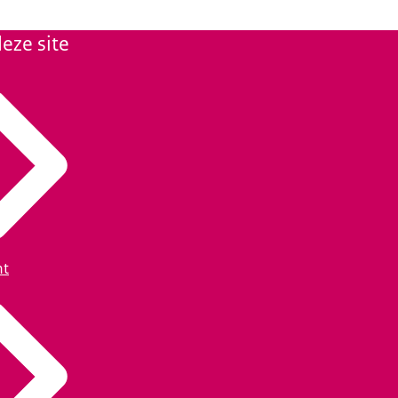
eze site
ht