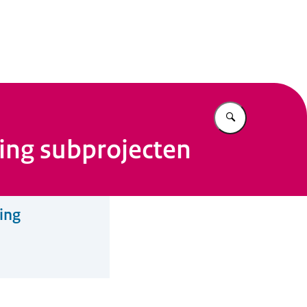
n Beleid
Vul in wat u z
ving subprojecten
ing