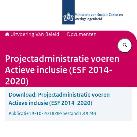
Naar de homepage van Uitvoering Va
Ministerie van Sociale Zaken en
Werkgelegenheid
Uitvoering Van Beleid
Documenten
Vu
Projectadministratie voeren
Actieve inclusie (ESF 2014-
2020)
Download:
Projectadministratie voeren
Actieve inclusie (ESF 2014-2020)
Publicatie
19-10-2018
ZIP-bestand
1.49 MB