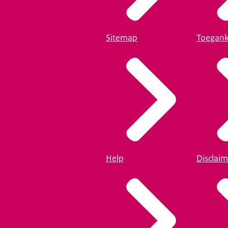
Sitemap
Toegank
Help
Disclaim