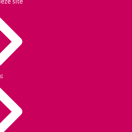
eze site
ht