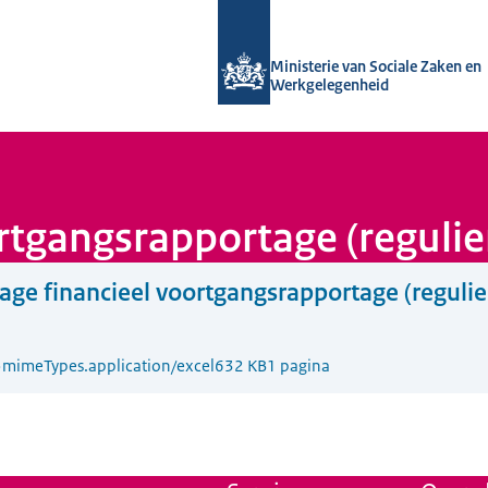
Naar de homepage van Uitvoering Va
Ministerie van Sociale Zaken en
Werkgelegenheid
ortgangsrapportage (reguli
lage financieel voortgangsrapportage (regulie
5
mimeTypes.application/excel
632 KB
1 pagina