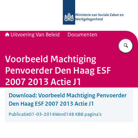
Naar de homepage van Uitvoering Va
Ministerie van Sociale Zaken en
Werkgelegenheid
Uitvoering Van Beleid
Documenten
Vu
Voorbeeld Machtiging
Penvoerder Den Haag ESF
2007 2013 Actie J1
Download:
Voorbeeld Machtiging Penvoerder
Den Haag ESF 2007 2013 Actie J1
Publicatie
01-03-2014
Word
148 KB
8 pagina's