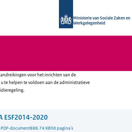
Naar de homepage van Uitvoering Va
Ministerie van Sociale Zaken en
Werkgelegenheid
andreikingen voor het inrichten van de
 u te helpen te voldoen aan de administratieve
idieregeling.
A ESF2014-2020
4
PDF-document
888.74 KB
30 pagina's