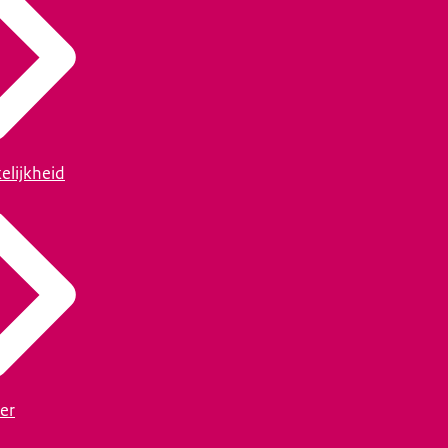
elijkheid
er