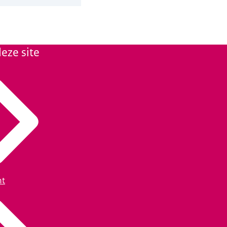
eze site
ht