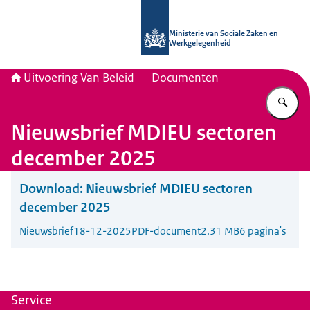
Naar de homepage van Uitvoering Va
Ministerie van Sociale Zaken en
Werkgelegenheid
Uitvoering Van Beleid
Documenten
Vu
Nieuwsbrief MDIEU sectoren
december 2025
Download:
Nieuwsbrief MDIEU sectoren
december 2025
Nieuwsbrief
18-12-2025
PDF-document
2.31 MB
6 pagina's
Service