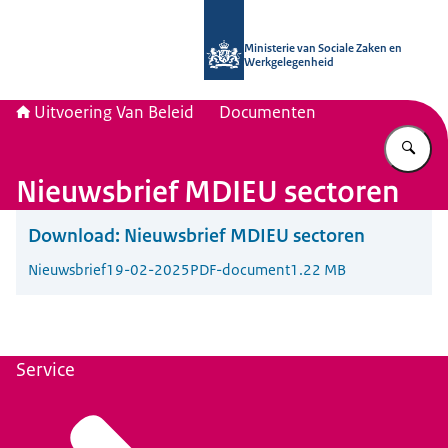
Naar de homepage van Uitvoering Va
Ministerie van Sociale Zaken en
Werkgelegenheid
Uitvoering Van Beleid
Documenten
Vu
Nieuwsbrief MDIEU sectoren
Download:
Nieuwsbrief MDIEU sectoren
Nieuwsbrief
19-02-2025
PDF-document
1.22 MB
Service