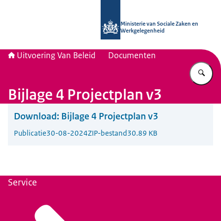
Naar de homepage van Uitvoering Va
Ministerie van Sociale Zaken en
Werkgelegenheid
Uitvoering Van Beleid
Documenten
Vu
Bijlage 4 Projectplan v3
Download:
Bijlage 4 Projectplan v3
Publicatie
30-08-2024
ZIP-bestand
30.89 KB
Service