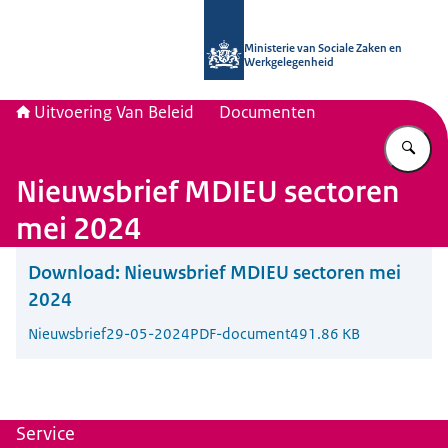
Naar de homepage van Uitvoering Va
Ministerie van Sociale Zaken en
Werkgelegenheid
Uitvoering Van Beleid
Documenten
Vu
Nieuwsbrief MDIEU sectoren
mei 2024
Download:
Nieuwsbrief MDIEU sectoren mei
2024
Nieuwsbrief
29-05-2024
PDF-document
491.86 KB
Service