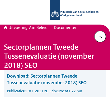
Naar de homepage van Uitvoering Va
Ministerie van Sociale Zaken en
Werkgelegenheid
Uitvoering Van Beleid
Documenten
Vu
Sectorplannen Tweede
Tussenevaluatie (november
2018) SEO
Download:
Sectorplannen Tweede
Tussenevaluatie (november 2018) SEO
Publicatie
05-01-2021
PDF-document
1.92 MB