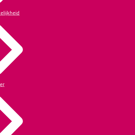
elijkheid
er