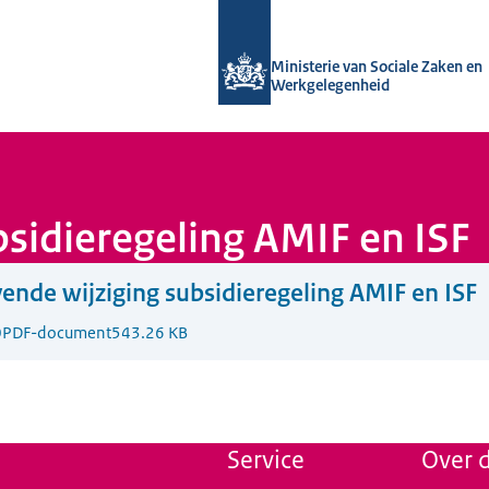
Naar de homepage van Uitvoering Va
Ministerie van Sociale Zaken en
Werkgelegenheid
bsidieregeling AMIF en ISF
ende wijziging subsidieregeling AMIF en ISF
0
PDF-document
543.26 KB
Service
Over d