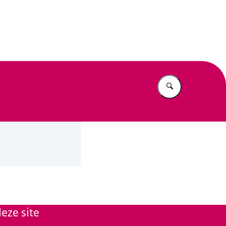
n Beleid
Vul in wat u z
eze site