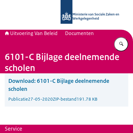
Naar de homepage van Uitvoering Va
Ministerie van Sociale Zaken en
Werkgelegenheid
Uitvoering Van Beleid
Documenten
Vu
6101-C Bijlage deelnemende
scholen
Download:
6101-C Bijlage deelnemende
scholen
Publicatie
27-05-2020
ZIP-bestand
191.78 KB
Service