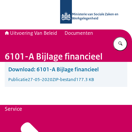
Naar de homepage van Uitvoering Va
Ministerie van Sociale Zaken en
Werkgelegenheid
Uitvoering Van Beleid
Documenten
Vu
6101-A Bijlage financieel
Download:
6101-A Bijlage financieel
Publicatie
27-05-2020
ZIP-bestand
177.3 KB
Service