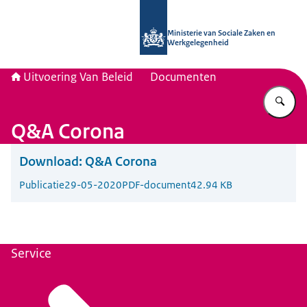
Naar de homepage van Uitvoering Va
Ministerie van Sociale Zaken en
Werkgelegenheid
Uitvoering Van Beleid
Documenten
Vu
Q&A Corona
Download:
Q&A Corona
Publicatie
29-05-2020
PDF-document
42.94 KB
Service