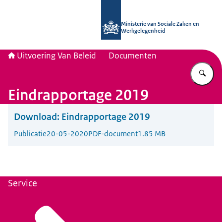
Naar de homepage van Uitvoering Va
Ministerie van Sociale Zaken en
Werkgelegenheid
Uitvoering Van Beleid
Documenten
Vu
Eindrapportage 2019
Download:
Eindrapportage 2019
Publicatie
20-05-2020
PDF-document
1.85 MB
Service