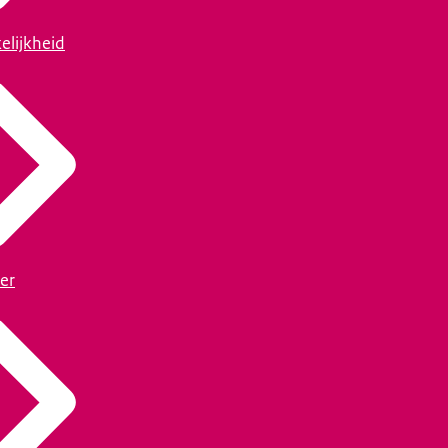
elijkheid
er