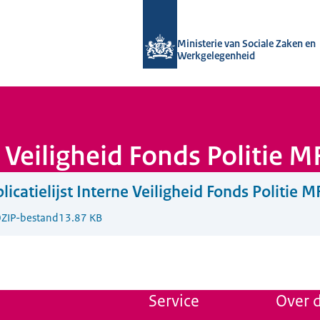
Naar de homepage van Uitvoering Va
Ministerie van Sociale Zaken en
Werkgelegenheid
ne Veiligheid Fonds Politie
licatielijst Interne Veiligheid Fonds Politie
0
ZIP-bestand
13.87 KB
Service
Over d