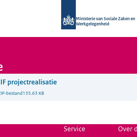
Naar de homepage van Uitvoering Va
Ministerie van Sociale Zaken en
Werkgelegenheid
e
F projectrealisatie
ZIP-bestand
135.63 KB
Service
Over d