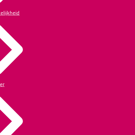
elijkheid
er