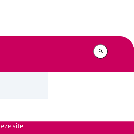
n Beleid
Vul in wat u z
eze site