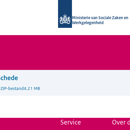
Naar de homepage van Uitvoering Va
Ministerie van Sociale Zaken en
Werkgelegenheid
schede
9
ZIP-bestand
4.21 MB
Service
Over d