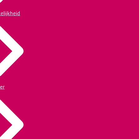
elijkheid
er