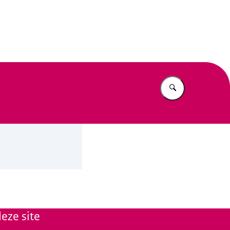
n Beleid
Vul in wat u z
eze site