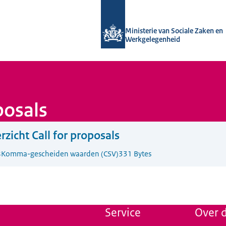
Naar de homepage van Uitvoering Va
Ministerie van Sociale Zaken en
Werkgelegenheid
posals
rzicht Call for proposals
8
Komma-gescheiden waarden (CSV)
331 Bytes
Service
Over d