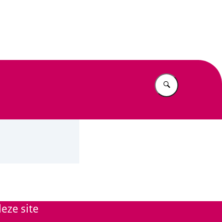
n Beleid
Vul in wat u z
eze site