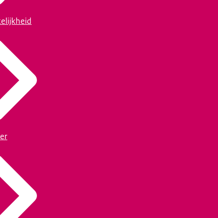
elijkheid
er