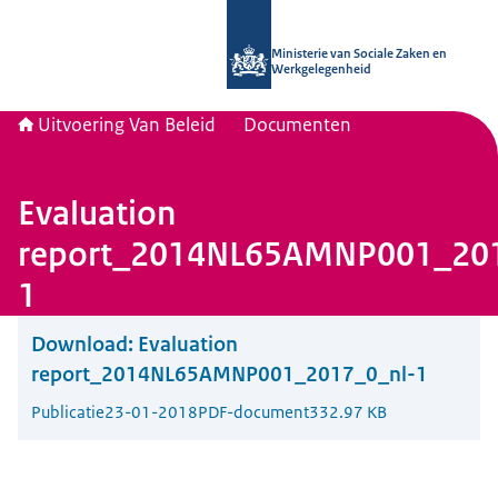
Naar de homepage van Uitvoering Va
Ministerie van Sociale Zaken en
Werkgelegenheid
Uitvoering Van Beleid
Documenten
Evaluation
report_2014NL65AMNP001_201
1
Download:
Evaluation
report_2014NL65AMNP001_2017_0_nl-1
Publicatie
23-01-2018
PDF-document
332.97 KB