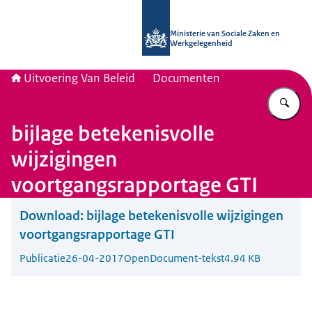
Naar de homepage van Uitvoering Va
Ministerie van Sociale Zaken en
Werkgelegenheid
Uitvoering Van Beleid
Documenten
Vu
bijlage betekenisvolle
wijzigingen
voortgangsrapportage GTI
Download:
bijlage betekenisvolle wijzigingen
voortgangsrapportage GTI
Publicatie
26-04-2017
OpenDocument-tekst
4.94 KB