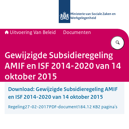
Naar de homepage van Uitvoering Va
Ministerie van Sociale Zaken en
Werkgelegenheid
Uitvoering Van Beleid
Documenten
Vu
Gewijzigde Subsidieregeling
AMIF en ISF 2014-2020 van 14
oktober 2015
Download:
Gewijzigde Subsidieregeling AMIF
en ISF 2014-2020 van 14 oktober 2015
Regeling
27-02-2017
PDF-document
184.12 KB
2 pagina's