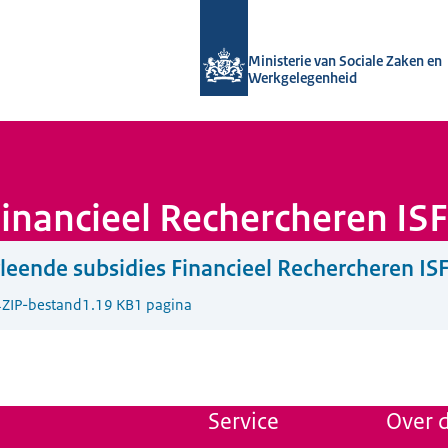
Naar de homepage van Uitvoering Va
Ministerie van Sociale Zaken en
Werkgelegenheid
Financieel Rechercheren IS
leende subsidies Financieel Rechercheren IS
4
ZIP-bestand
1.19 KB
1 pagina
Service
Over d