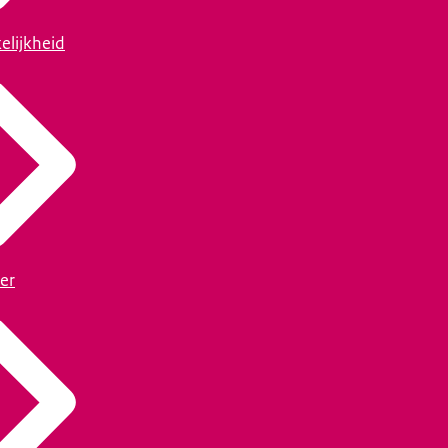
elijkheid
er