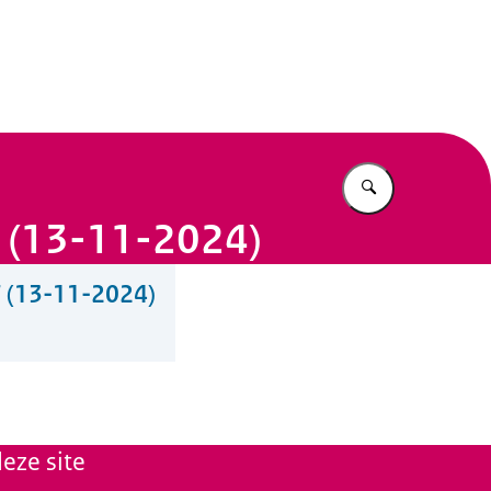
n Beleid
Vul in wat u z
F (13-11-2024)
F (13-11-2024)
eze site