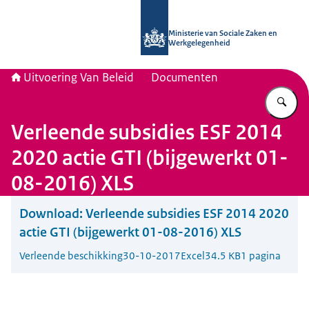
Naar de homepage van Uitvoering Va
Ministerie van Sociale Zaken en
Werkgelegenheid
Uitvoering Van Beleid
Documenten
Vu
Verleende subsidies ESF 2014
2020 actie GTI (bijgewerkt 01-
08-2016) XLS
Download:
Verleende subsidies ESF 2014 2020
actie GTI (bijgewerkt 01-08-2016) XLS
Verleende beschikking
30-10-2017
Excel
34.5 KB
1 pagina