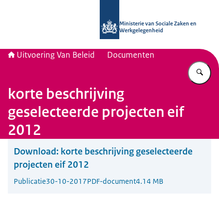
Naar de homepage van Uitvoering Va
Ministerie van Sociale Zaken en
Werkgelegenheid
Uitvoering Van Beleid
Documenten
Vu
korte beschrijving
geselecteerde projecten eif
2012
Download:
korte beschrijving geselecteerde
projecten eif 2012
Publicatie
30-10-2017
PDF-document
4.14 MB