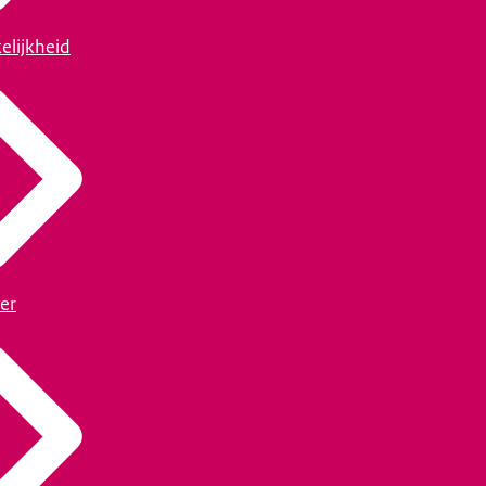
elijkheid
er