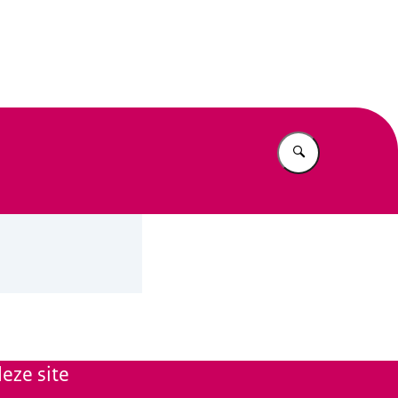
n Beleid
Vul in wat u z
eze site