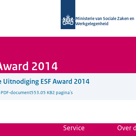
Naar de homepage van Uitvoering Va
Ministerie van Sociale Zaken en
Werkgelegenheid
 Award 2014
 Uitnodiging ESF Award 2014
4
PDF-document
553.05 KB
2 pagina's
Service
Over d