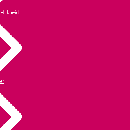
elijkheid
er