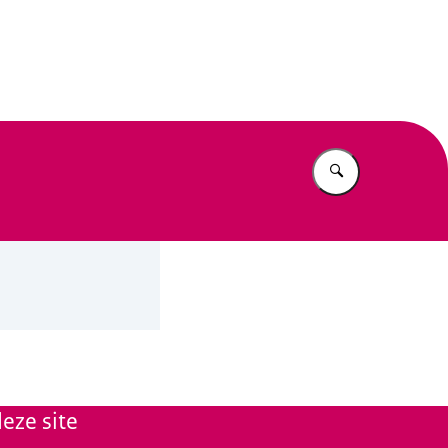
n Beleid
Vul in wat u z
eze site