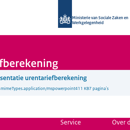
Naar de homepage van Uitvoering Va
Ministerie van Sociale Zaken en
Werkgelegenheid
efberekening
sentatie urentariefberekening
4
mimeTypes.application/mspowerpoint
411 KB
7 pagina's
Service
Over d