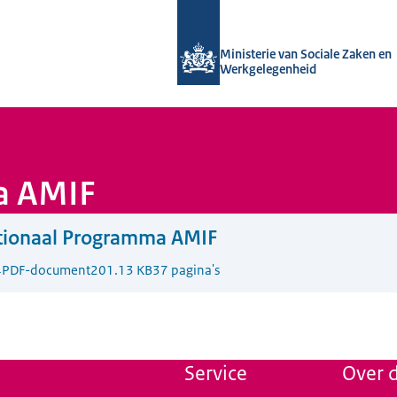
Naar de homepage van Uitvoering Va
Ministerie van Sociale Zaken en
Werkgelegenheid
a AMIF
tionaal Programma AMIF
4
PDF-document
201.13 KB
37 pagina's
Service
Over d