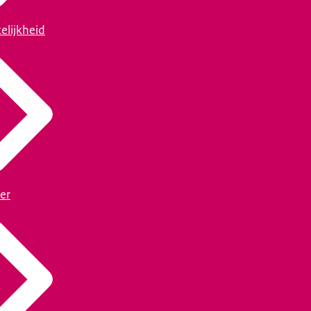
elijkheid
er