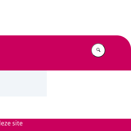
n Beleid
Vul in wat u z
eze site