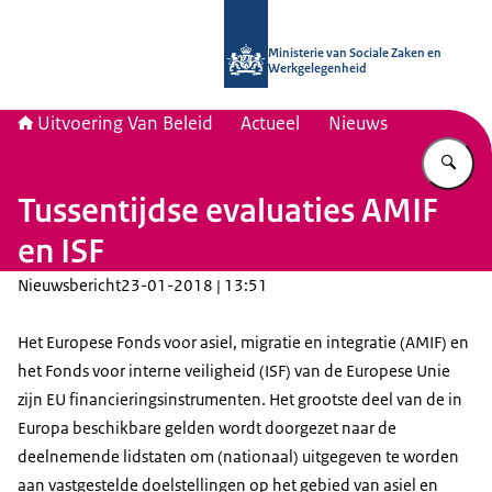
Naar de homepage van Uitvoering Va
Ministerie van Sociale Zaken en
Werkgelegenheid
Uitvoering Van Beleid
Actueel
Nieuws
Vu
Tussentijdse evaluaties AMIF
en ISF
Nieuwsbericht
23-01-2018 | 13:51
Het Europese Fonds voor asiel, migratie en integratie (AMIF) en
het Fonds voor interne veiligheid (ISF) van de Europese Unie
zijn EU financieringsinstrumenten. Het grootste deel van de in
Europa beschikbare gelden wordt doorgezet naar de
deelnemende lidstaten om (nationaal) uitgegeven te worden
aan vastgestelde doelstellingen op het gebied van asiel en