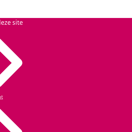
eze site
ht