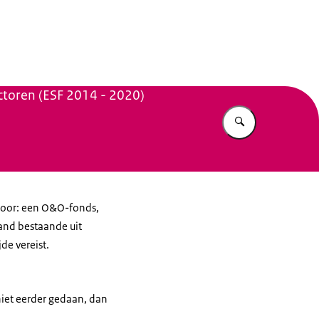
n Beleid
toren (ESF 2014 - 2020)
Vul in wat u z
door: een O&O-fonds,
and bestaande uit
de vereist.
niet eerder gedaan, dan