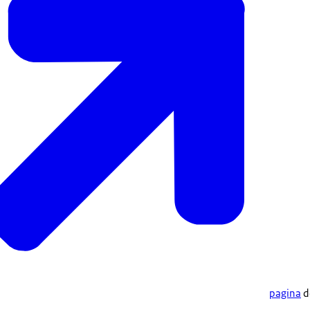
pagina
d