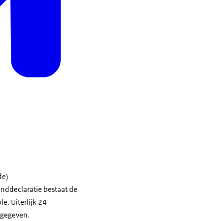
de)
nddeclaratie bestaat de
e. Uiterlijk 24
fgegeven.