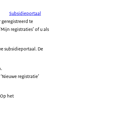
Subsidieportaal
 geregistreerd te
jn registraties’ of u als
we subsidieportaal. De
n.
 ‘Nieuwe registratie’
 Op het