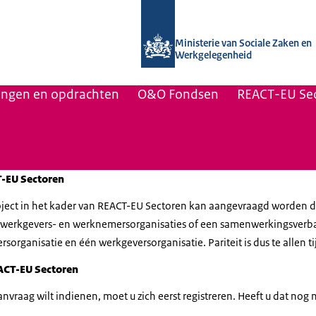
Naar de homepage van Uitvoering Va
Ministerie van Sociale Zaken en
Werkgelegenheid
lingen en opdrachten
O&O Fondsen
REACT-EU Sec
T-EU Sectoren
roject in het kader van REACT-EU Sectoren kan aangevraagd worden 
werkgevers- en werknemersorganisaties of een samenwerkingsverb
rganisatie en één werkgeversorganisatie. Pariteit is dus te allen tij
ACT-EU Sectoren
vraag wilt indienen, moet u zich eerst registreren. Heeft u dat nog 