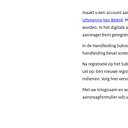
maakt u een account aa
Uitvoering Van Beleid
. 
worden. In het digitale 
aanvrager bent geregist
In de Handleiding Subsid
handleiding bevat scree
Na registratie op het Su
Let op: Een nieuwe regist
indienen. Volg hier verv
Met uw inlognaam en wac
aanvraagformulier vult u