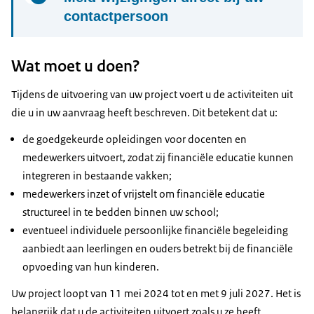
moet u binnen 8 weken na afloop van deze
contactpersoon
periode een voortgangsrapportage indienen. Dat
doet u via een e-formulier in het subsidieportaal
Meld wijzigingen schriftelijk en wacht op
goedkeuring om problemen bij de
Wat moet u doen?
eindafrekening te voorkomen.
Tijdens de uitvoering van uw project voert u de activiteiten uit
die u in uw aanvraag heeft beschreven. Dit betekent dat u:
de goedgekeurde opleidingen voor docenten en
medewerkers uitvoert, zodat zij financiële educatie kunnen
integreren in bestaande vakken;
medewerkers inzet of vrijstelt om financiële educatie
structureel in te bedden binnen uw school;
eventueel individuele persoonlijke financiële begeleiding
aanbiedt aan leerlingen en ouders betrekt bij de financiële
opvoeding van hun kinderen.
Uw project loopt van 11 mei 2024 tot en met 9 juli 2027. Het is
belangrijk dat u de activiteiten uitvoert zoals u ze heeft