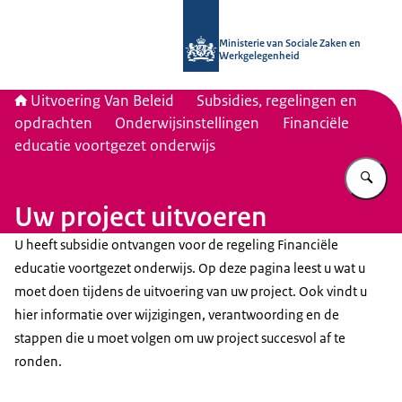
Naar de homepage van Uitvoering Va
Ministerie van Sociale Zaken en
Werkgelegenheid
Uitvoering Van Beleid
Subsidies, regelingen en
opdrachten
Onderwijsinstellingen
Financiële
educatie voortgezet onderwijs
Vu
Uw project uitvoeren
U heeft subsidie ontvangen voor de regeling Financiële
educatie voortgezet onderwijs. Op deze pagina leest u wat u
moet doen tijdens de uitvoering van uw project. Ook vindt u
hier informatie over wijzigingen, verantwoording en de
stappen die u moet volgen om uw project succesvol af te
ronden.