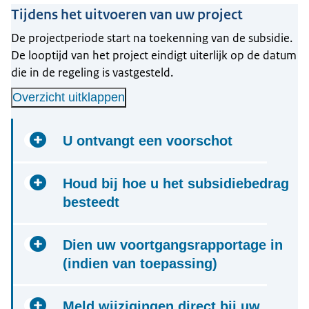
Tijdens het uitvoeren van uw project
De projectperiode start na toekenning van de subsidie.
De looptijd van het project eindigt uiterlijk op de datum
die in de regeling is vastgesteld.
Overzicht uitklappen
U ontvangt een voorschot
Na toekenning van de subsidie ontvangt u een
Houd bij hoe u het subsidiebedrag
voorschot van maximaal 80% van het
besteedt
subsidiebedrag.
Bewaar alle bonnen, facturen en andere
Dien uw voortgangsrapportage in
bewijsstukken.
(indien van toepassing)
Als het project langer dan 18 maanden duurt,
Meld wijzigingen direct bij uw